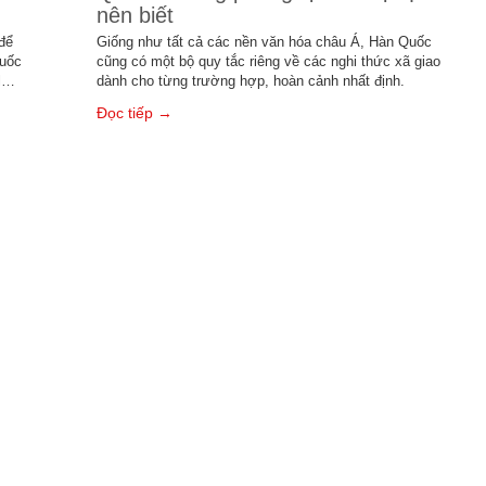
nên biết
để
Giống như tất cả các nền văn hóa châu Á, Hàn Quốc
quốc
cũng có một bộ quy tắc riêng về các nghi thức xã giao
ul…
dành cho từng trường hợp, hoàn cảnh nhất định.
Đọc tiếp →