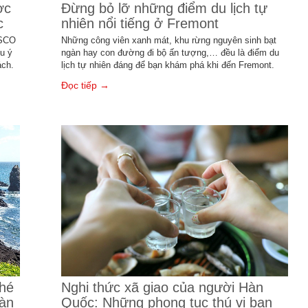
ợc
Đừng bỏ lỡ những điểm du lịch tự
c
nhiên nổi tiếng ở Fremont
ESCO
Những công viên xanh mát, khu rừng nguyên sinh bạt
u ý
ngàn hay con đường đi bộ ấn tượng,… đều là điểm du
ách.
lịch tự nhiên đáng để bạn khám phá khi đến Fremont.
Đọc tiếp →
hé
Nghi thức xã giao của người Hàn
Hàn
Quốc: Những phong tục thú vị bạn