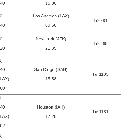
:40
15:00
N)
Los Angeles (LAX)
Từ 791
:40
09:50
N)
New York (JFK)
Từ 865
:20
21:35
N)
:40
San Diego (SAN)
Từ 1133
(LAX)
15:58
:00
N)
:40
Houston (IAH)
Từ 1181
(LAX)
17:25
:02
N)