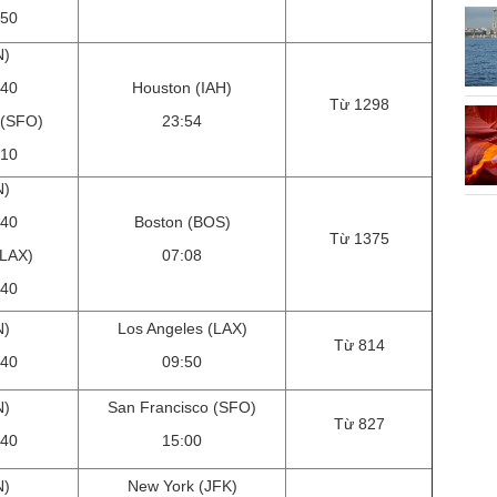
:50
N)
:40
Houston (IAH)
Từ 1298
 (SFO)
23:54
:10
N)
:40
Boston (BOS)
Từ 1375
(LAX)
07:08
:40
N)
Los Angeles (LAX)
Từ 814
:40
09:50
N)
San Francisco (SFO)
Từ 827
:40
15:00
N)
New York (JFK)