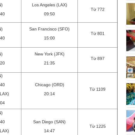
N)
Los Angeles (LAX)
Từ 772
:40
09:50
N)
San Francisco (SFO)
Từ 801
:40
15:00
N)
New York (JFK)
Từ 897
:20
21:35
N)
:40
Chicago (ORD)
Từ 1109
(LAX)
20:14
:04
N)
:40
San Diego (SAN)
Từ 1225
(LAX)
14:47