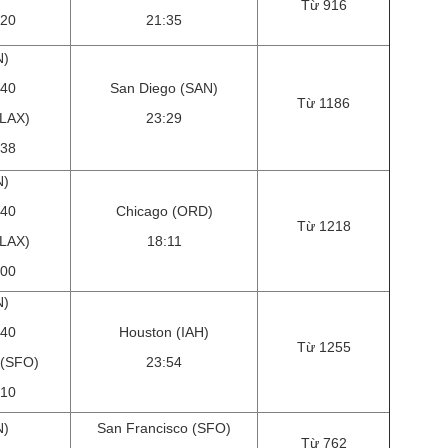
Từ 916
:20
21:35
N)
:40
San Diego (SAN)
Từ 1186
(LAX)
23:29
:38
N)
:40
Chicago (ORD)
Từ 1218
(LAX)
18:11
:00
N)
:40
Houston (IAH)
Từ 1255
 (SFO)
23:54
:10
N)
San Francisco (SFO)
Từ 762