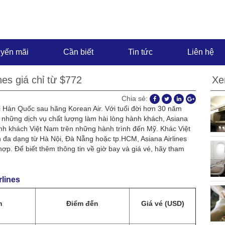
yến mãi
Cần biết
Tin tức
Liên hệ
es giá chỉ từ $772
Xe
Chia sẻ:
i Hàn Quốc sau hãng Korean Air. Với tuổi đời hơn 30 năm
p những dịch vụ chất lượng làm hài lòng hành khách, Asiana
ành khách Việt Nam trên những hành trình đến Mỹ. Khác Việt
 đa dạng từ Hà Nội, Đà Nẵng hoặc tp.HCM, Asiana Airlines
p. Để biết thêm thông tin về giờ bay và giá vé, hãy tham
rlines
h
Điểm đến
Giá vé (USD)